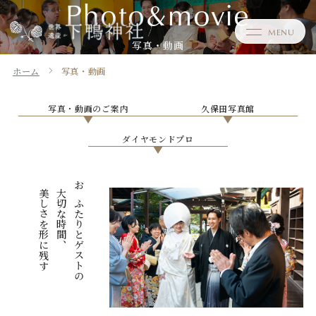
Photo&movie
写真・動画
ホーム
写真・動画
写真・動画のご案内
久保田写真館
ダイヤモンドプロ
美しさを形に残す
大切な時間、
おふたりとゲストの